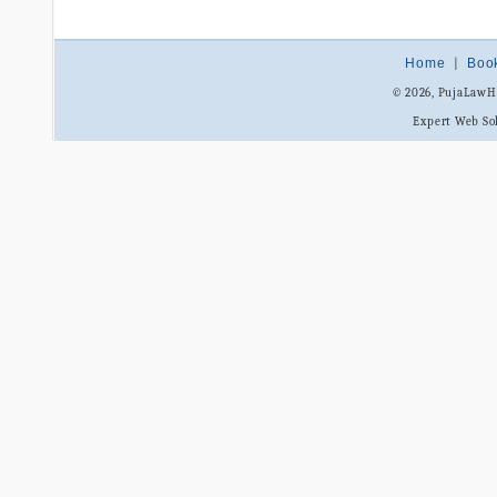
Home
|
Boo
© 2026, PujaLaw
Expert Web So